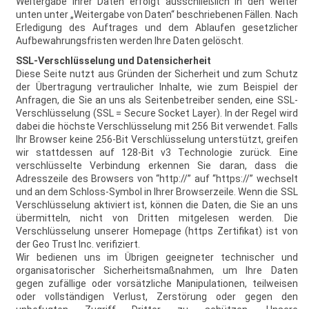
Weitergabe Ihrer Daten erfolgt ausschließlich in den weiter
unten unter „Weitergabe von Daten“ beschriebenen Fällen. Nach
Erledigung des Auftrages und dem Ablaufen gesetzlicher
Aufbewahrungsfristen werden Ihre Daten gelöscht.
SSL-Verschlüsselung und Datensicherheit
Diese Seite nutzt aus Gründen der Sicherheit und zum Schutz
der Übertragung vertraulicher Inhalte, wie zum Beispiel der
Anfragen, die Sie an uns als Seitenbetreiber senden, eine SSL-
Verschlüsselung (SSL = Secure Socket Layer). In der Regel wird
dabei die höchste Verschlüsselung mit 256 Bit verwendet. Falls
Ihr Browser keine 256-Bit Verschlüsselung unterstützt, greifen
wir stattdessen auf 128-Bit v3 Technologie zurück. Eine
verschlüsselte Verbindung erkennen Sie daran, dass die
Adresszeile des Browsers von “http://” auf “https://” wechselt
und an dem Schloss-Symbol in Ihrer Browserzeile. Wenn die SSL
Verschlüsselung aktiviert ist, können die Daten, die Sie an uns
übermitteln, nicht von Dritten mitgelesen werden. Die
Verschlüsselung unserer Homepage (https Zertifikat) ist von
der Geo Trust Inc. verifiziert.
Wir bedienen uns im Übrigen geeigneter technischer und
organisatorischer Sicherheitsmaßnahmen, um Ihre Daten
gegen zufällige oder vorsätzliche Manipulationen, teilweisen
oder vollständigen Verlust, Zerstörung oder gegen den